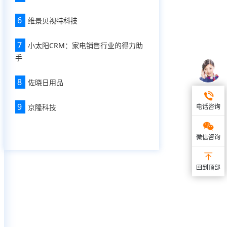
6
维景贝视特科技
7
小太阳CRM：家电销售行业的得力助
手
8
佐晓日用品
9
京隆科技
电话咨询
微信咨询
回到顶部