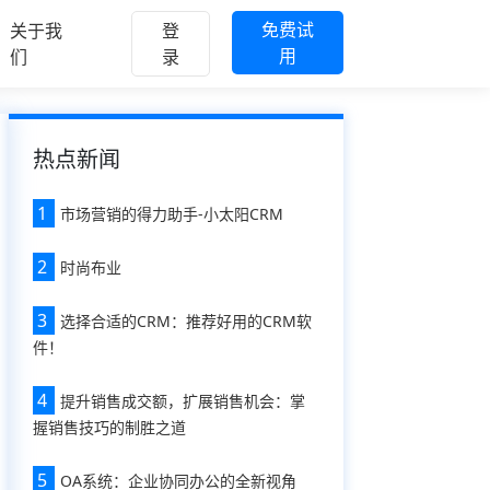
免费试
关于我
登
用
们
录
热点新闻
1
市场营销的得力助手-小太阳CRM
2
时尚布业
3
选择合适的CRM：推荐好用的CRM软
件！
4
提升销售成交额，扩展销售机会：掌
握销售技巧的制胜之道
5
OA系统：企业协同办公的全新视角