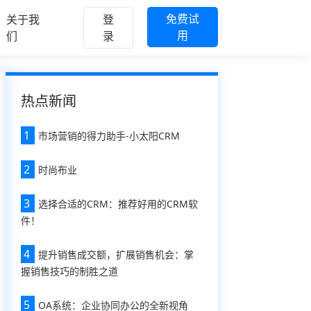
免费试
关于我
登
用
们
录
热点新闻
1
市场营销的得力助手-小太阳CRM
2
时尚布业
3
选择合适的CRM：推荐好用的CRM软
件！
4
提升销售成交额，扩展销售机会：掌
握销售技巧的制胜之道
5
OA系统：企业协同办公的全新视角